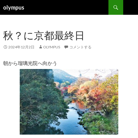
検
olympus
索
コ
ン
テ
秋？に京都最終日
ン
ツ
へ
2024年12月2日
OLYMPUS
コメントする
ス
キ
朝から瑠璃光院へ向かう
ッ
プ