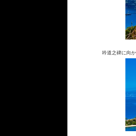
吟道之碑に向か