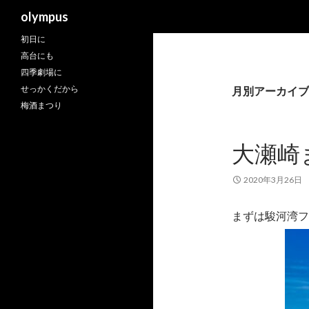
検
olympus
索
初日に
高台にも
四季劇場に
せっかくだから
月別アーカイブ: 
梅酒まつり
大瀬崎
2020年3月26日
まずは駿河湾フ