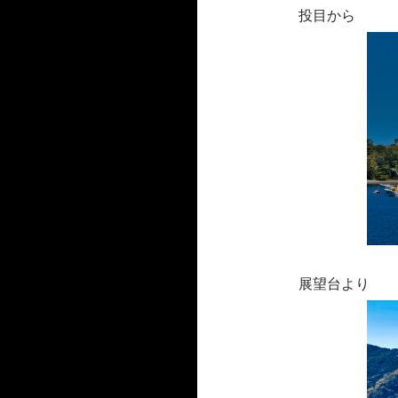
投目から
展望台より