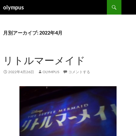
検
olympus
索
コ
ン
テ
ン
月別アーカイブ: 2022年4月
ツ
へ
ス
リトルマーメイド
キ
ッ
プ
2022年4月26日
OLYMPUS
コメントする