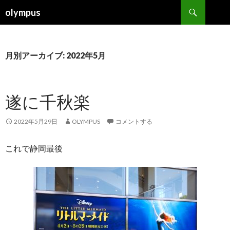
検
olympus
索
コ
ン
テ
ン
月別アーカイブ: 2022年5月
ツ
へ
ス
遂に千秋楽
キ
ッ
プ
2022年5月29日
OLYMPUS
コメントする
これで静岡最後