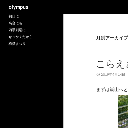
検
olympus
索
初日に
高台にも
四季劇場に
せっかくだから
月別アーカイブ: 
梅酒まつり
こらえ
2019年9月14日
まずは嵐山へと