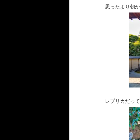
思ったより朝か
レプリカだって