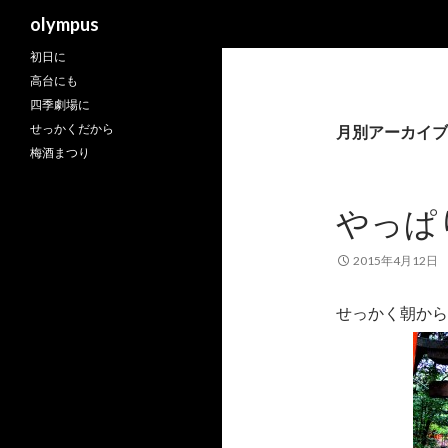
検
olympus
索
初日に
高台にも
四季劇場に
せっかくだから
月別アーカイブ: 
梅酒まつり
やっぱ
2015年4月12日
せっかく朝から