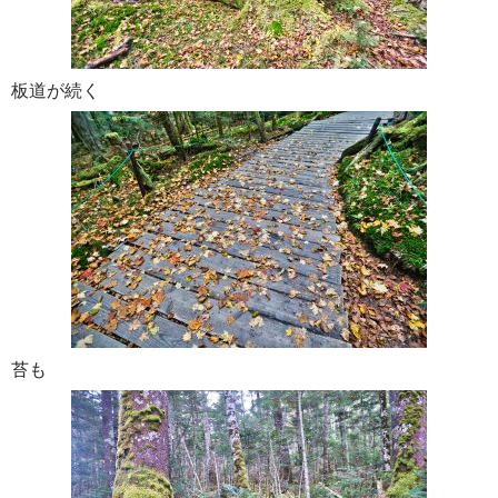
板道が続く
苔も