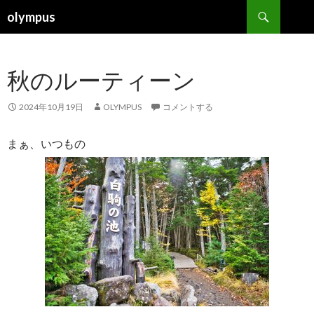
検
olympus
索
コ
ン
テ
秋のルーティーン
ン
ツ
へ
2024年10月19日
OLYMPUS
コメントする
ス
キ
まぁ、いつもの
ッ
プ