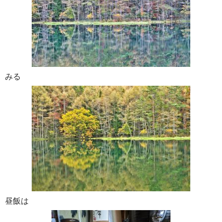
みる
昼飯は